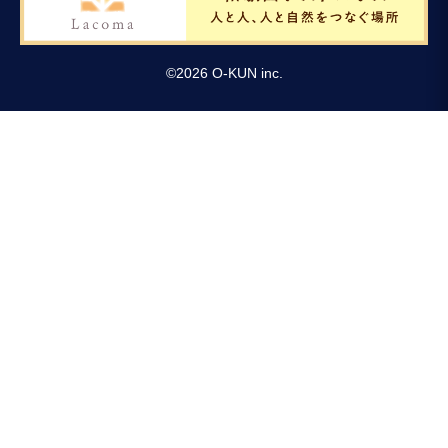
©
2026
O-KUN inc.