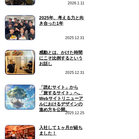
2026.1.11
2025年、考える力と向
き合った1年
2025.12.31
感動とは、かけた時間
にこそ比例するという
お話し
2025.12.31
「読むサイト」から
「旅するサイト」へ。
Webサイトリニューア
ルにおけるデザインの
進め方を公開。
2025.12.25
入社して１ヶ月が経ち
ました！