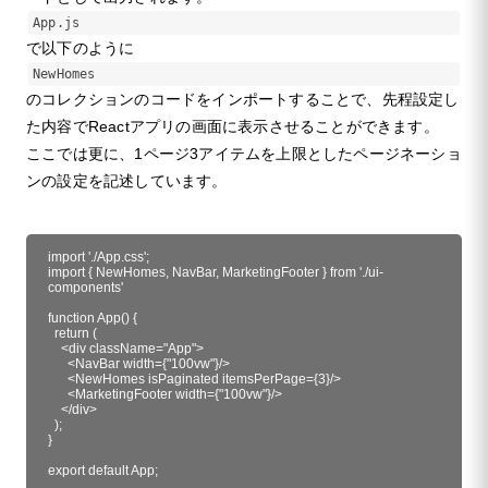
App.js
で以下のように
NewHomes
のコレクションのコードをインポートすることで、先程設定し
た内容でReactアプリの画面に表示させることができます。
ここでは更に、1ページ3アイテムを上限としたページネーショ
ンの設定を記述しています。
import './App.css';

import { NewHomes, NavBar, MarketingFooter } from './ui-
components'

function App() {

  return (

    <div className="App">

      <NavBar width={"100vw"}/>

      <NewHomes isPaginated itemsPerPage={3}/>

      <MarketingFooter width={"100vw"}/>

    </div>

  );

}

export default App;