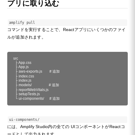
プリに取り込む
amplify pull
コマンドを実行することで、Reactアプリにいくつかのファイ
ルが追加されます。
src

  ├ App.css

  ├ App.js

  ├ aws-exports.js        # 追加

  ├ index.css

  ├ index.js

  ├ models/                   # 追加

  ├ reportWebVitals.js

  ├ setupTests.js

  └ ui-components/      # 追加
ui-components/
には、Amplify Studio内の全ての UIコンポーネントがReactコ
ードとして出力されます。